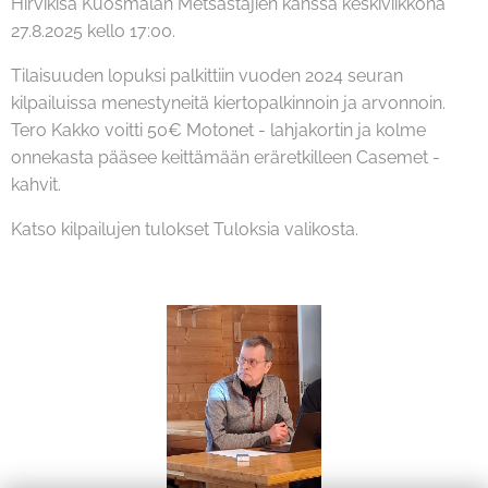
Hirvikisa Kuosmalan Metsästäjien kanssa keskiviikkona
27.8.2025 kello 17:00.
Tilaisuuden lopuksi palkittiin vuoden 2024 seuran
kilpailuissa menestyneitä kiertopalkinnoin ja arvonnoin.
Tero Kakko voitti 50€ Motonet - lahjakortin ja kolme
onnekasta pääsee keittämään eräretkilleen Casemet -
kahvit.
Katso kilpailujen tulokset Tuloksia valikosta.