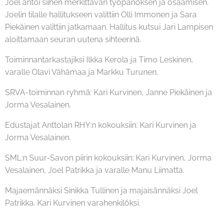
Joel antoi siihen merkittävän työpanoksen ja osaamisen.
Joelin tilalle hallitukseen valittiin Olli Immonen ja Sara
Piekäinen valittiin jatkamaan. Hallitus kutsui Jari Lampisen
aloittamaan seuran uutena sihteerinä.
Toiminnantarkastajiksi Ilkka Kerola ja Timo Leskinen,
varalle Olavi Vähämaa ja Markku Turunen.
SRVA-toiminnan ryhmä: Kari Kurvinen, Janne Piekäinen ja
Jorma Vesalainen.
Edustajat Anttolan RHY:n kokouksiin: Kari Kurvinen ja
Jorma Vesalainen.
SML:n Suur-Savon piirin kokouksiin: Kari Kurvinen, Jorma
Vesalainen, Joel Patrikka ja varalle Manu Liimatta.
Majaemännäksi Sinikka Tullinen ja majaisännäksi Joel
Patrikka. Kari Kurvinen varahenkilöksi.