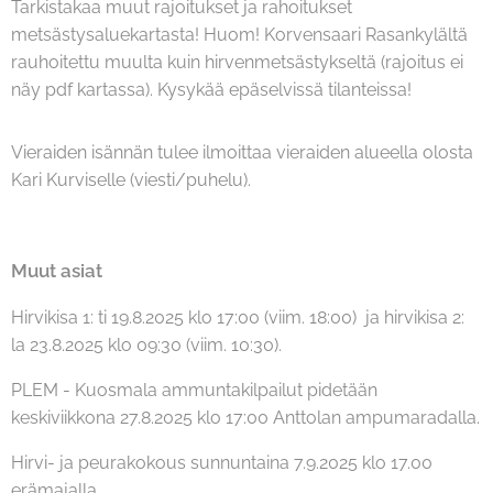
Tarkistakaa muut rajoitukset ja rahoitukset
metsästysaluekartasta! Huom! Korvensaari Rasankylältä
rauhoitettu muulta kuin hirvenmetsästykseltä (rajoitus ei
näy pdf kartassa). Kysykää epäselvissä tilanteissa!
Vieraiden isännän tulee ilmoittaa vieraiden alueella olosta
Kari Kurviselle (viesti/puhelu).
Muut asiat
Hirvikisa 1: ti 19.8.2025 klo 17:00 (viim. 18:00) ja hirvikisa 2:
la 23.8.2025 klo 09:30 (viim. 10:30).
PLEM - Kuosmala ammuntakilpailut pidetään
keskiviikkona 27.8.2025 klo 17:00 Anttolan ampumaradalla.
Hirvi- ja peurakokous sunnuntaina 7.9.2025 klo 17.00
erämajalla.