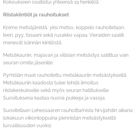
Kokoukseen osallistui yhteensä 19 henkilöä.
Riistakiintiöt ja rauhoitukset
Kolme metsäjänistä, yksi metso, koppelo rauhoitetaan,
teeri, pyy, fasaani sekä rusakko vapaa. Vieraiden saaliit
menevät isännän kiintiöstä.
Metsäkauriin, majavan ja villisian metsästys sallittua vain
seuran omille jäsenille.
Pyrhölän maat rauhoitettu metsäkauriin metsästykseltä.
Metsäkauriin kaadosta tulee tehdä ilmoitus
riistakeskukselle sekä myös seuran hallitukselle.
Suosituksena kaataa nuoria pukkeja ja vasoja.
Suositellaan Lehessaaren rauhoittamista hirvijahdin aikana
lokakuun viikonloppuina pienriistan metsästykseltä
turvallisuuden vuoksi.