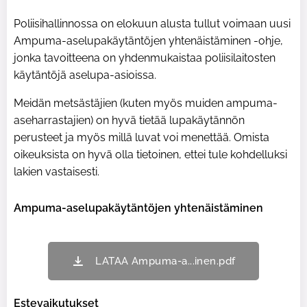
Poliisihallinnossa on elokuun alusta tullut voimaan uusi
Ampuma-aselupakäytäntöjen yhtenäistäminen -ohje,
jonka tavoitteena on yhdenmukaistaa poliisilaitosten
käytäntöjä aselupa-asioissa.
Meidän metsästäjien (kuten myös muiden ampuma-
aseharrastajien) on hyvä tietää lupakäytännön
perusteet ja myös millä luvat voi menettää. Omista
oikeuksista on hyvä olla tietoinen, ettei tule kohdelluksi
lakien vastaisesti.
Ampuma-aselupakäytäntöjen yhtenäistäminen
LATAA Ampuma-a...inen.pdf
Estevaikutukset