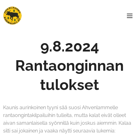
9.8.2024
Rantaonginnan
tulokset
Kaunis aurinkoinen tyyni sää suosi Ahvenlammelle
rantaongintakilpailuihin tulleita, mutta kalat eivät olleet
aivan samanlaisella syönnillä kuin joskus aiemmin. Kalaa
silti sai jokainen ja vaaka näytti seuraavia lukemia: